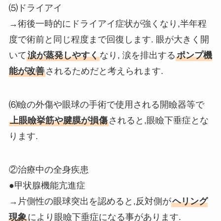
⑸ドライアイ
→術後一時的にドライアイ症状が強くなり,半年程
度で術前と同じ程度まで回復します. 眼が大きく開
いて
涙が蒸発しやすく
なり, 涙を排出する
ポンプ機
能が改善
されるためだと考えられます.
⑹瞼の外傷や眼球の手術で使用される開瞼器等で
上眼瞼挙筋や腱膜が損傷
されると,眼瞼下垂症とな
ります.
②治療中の全身疾患
●甲状腺機能亢進症
→片側性の眼球突出を認めると,反対側が
ヘリング
現象
により眼瞼下垂症になる事があります.