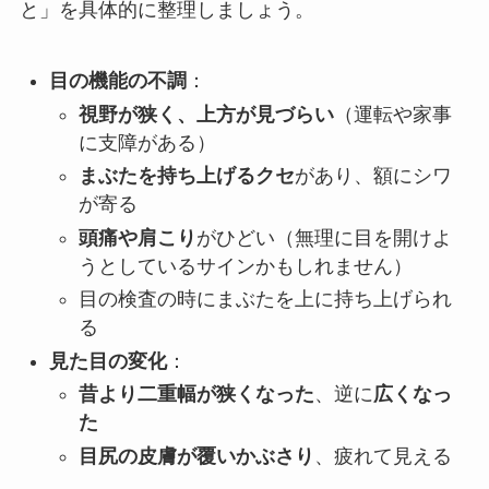
と」を具体的に整理しましょう。
目の機能の不調
：
視野が狭く、上方が見づらい
（運転や家事
に支障がある）
まぶたを持ち上げるクセ
があり、額にシワ
が寄る
頭痛や肩こり
がひどい（無理に目を開けよ
うとしているサインかもしれません）
目の検査の時にまぶたを上に持ち上げられ
る
見た目の変化
：
昔より二重幅が狭くなった
、逆に
広くなっ
た
目尻の皮膚が覆いかぶさり
、疲れて見える