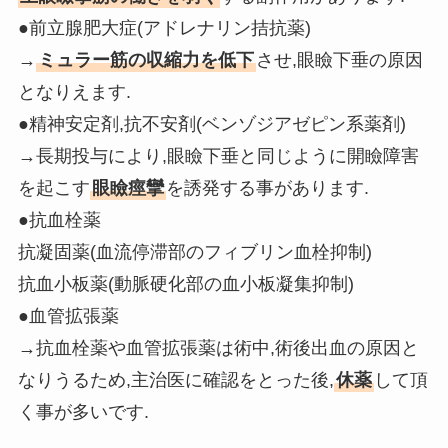
●前立腺肥大症(アドレナリン拮抗薬)
→
ミュラー筋の収縮力を低下
させ,眼瞼下垂の原因
となりえます.
●精神安定剤,抗不安剤(ベンゾジアゼピン系薬剤)
→長期投与により,眼瞼下垂と同じように開瞼障害
を起こす
眼瞼痙攣
を誘発する事があります.
●抗血栓薬
抗凝固薬(血流停滞部のフィブリン血栓抑制)
抗血小板薬(動脈硬化部の血小板凝集抑制)
●血管拡張薬
→抗血栓薬や血管拡張薬は術中,術後出血の原因と
なりうるため,主治医に確認をとった後,
休薬
して頂
く事が多いです.