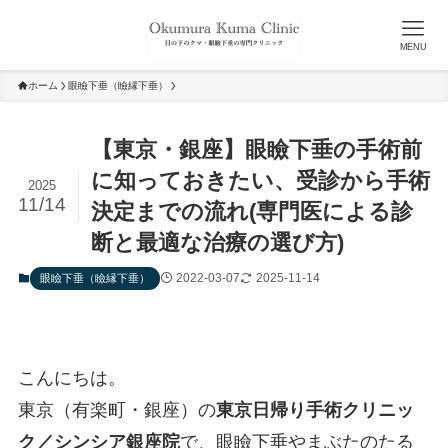
MENU
ホーム
眼瞼下垂（瞼縁下垂）
【東京・銀座】眼瞼下垂の手術前
に知っておきたい、受診から手術
2025
11/14
決定までの流れ(専門医による診
断と最適な治療の選び方)
2022-03-07
2025-11-14
眼瞼下垂（瞼縁下垂）
こんにちは。
東京（有楽町・銀座）の
東京日帰り手術クリニッ
ク／シンシア銀座院
で、眼瞼下垂やまぶたのたる