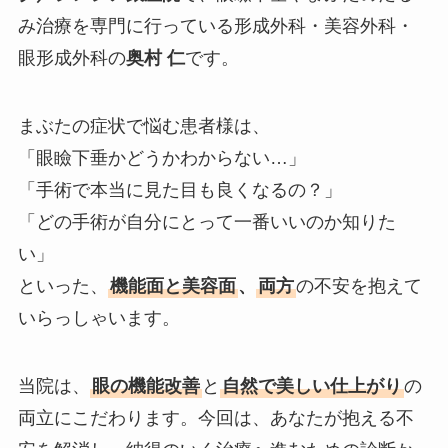
み治療を専門に行っている形成外科・美容外科・
眼形成外科の
奥村 仁
です。
まぶたの症状で悩む患者様は、
「眼瞼下垂かどうかわからない…」
「手術で本当に見た目も良くなるの？」
「どの手術が自分にとって一番いいのか知りた
い」
といった、
機能面と美容面
、
両方
の不安を抱えて
いらっしゃいます。
当院は、
眼の機能改善
と
自然で美しい仕上がり
の
両立にこだわります。今回は、あなたが抱える不