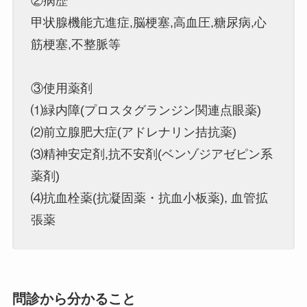
②病歴
甲状腺機能亢進症,脳梗塞,高血圧,糖尿病,心
筋梗塞,不整脈等
③使用薬剤
⑴緑内障(プロスタグランジン関連点眼薬)
⑵前立腺肥大症(アドレナリン拮抗薬)
⑶精神安定剤,抗不安剤(ベンゾジアゼピン系
薬剤)
⑷抗血栓薬(抗凝固薬・抗血小板薬), 血管拡
張薬
問診から分かること