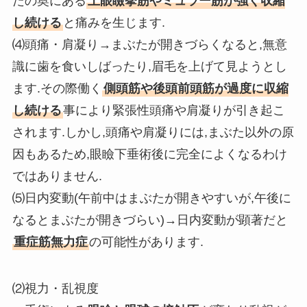
たの奥にある
上眼瞼挙筋やミュラー筋が強く収縮
し続ける
と痛みを生じます.
⑷頭痛・肩凝り→まぶたが開きづらくなると,無意
識に歯を食いしばったり,眉毛を上げて見ようとし
ます.その際働く
側頭筋や後頭前頭筋が過度に収縮
し続ける
事により緊張性頭痛や肩凝りが引き起こ
されます.しかし,頭痛や肩凝りには,まぶた以外の原
因もあるため,眼瞼下垂術後に完全によくなるわけ
ではありません.
⑸日内変動(午前中はまぶたが開きやすいが,午後に
なるとまぶたが開きづらい)→日内変動が顕著だと
重症筋無力症
の可能性があります.
⑵視力・乱視度