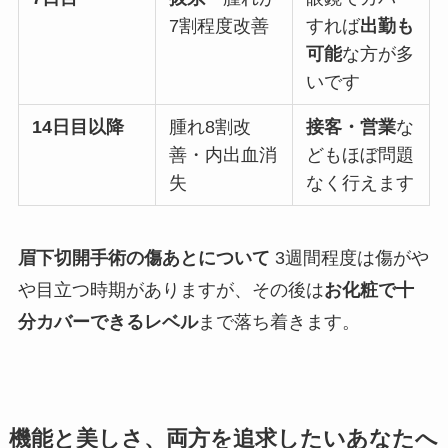
7割程度改善
すれば
出勤も
可能
な方が多
いです
14
日目以降
腫れ8割改
接客・営業
な
善・内出血消
どもほぼ問題
失
なく行えます
眉下切開手術の傷あとについて
3週間程度は傷がや
や目立つ時期がありますが、その後は
お化粧で十
分カバーできるレベル
まで落ち着きます。
機能と美しさ、両方を追求したいあなたへ