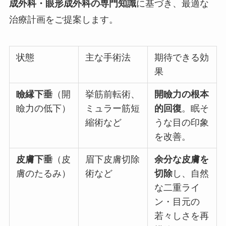
成外科・眼形成外科の専門知識
に基づき、最適な
治療計画をご提案します。
状態
主な手術法
期待できる効
果
瞼縁下垂
（開
挙筋前転術、
開瞼力の根本
瞼力の低下）
ミュラー筋短
的回復
。眠そ
縮術など
うな目の印象
を改善。
皮膚下垂
（皮
眉下皮膚切除
余分な皮膚を
膚のたるみ）
術など
切除
し、自然
な二重ライ
ン・目元の
若々しさを再