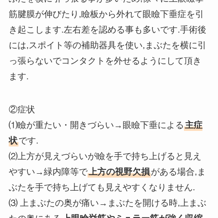
筋腱膜が伸びたり,瞼板から外れて眼瞼下垂症を引
き起こします.左右差を認める事も多いです.手術後
には,スポイト等の補助器具を使い,まぶたを横に引
っ張らないでコンタクトを外せるようにして頂き
ます.
②症状
⑴瞼が重たい・開きづらい→眼瞼下垂による
主症
状
です.
⑵上方が見えづらいが瞼を手で持ち上げると見え
やすい→緑内障等で
上方の視野欠損
がある場合,ま
ぶたを手で持ち上げても見えやすくなりません.
⑶ 上まぶたの奥が痛い→まぶたを開ける時,上まぶ