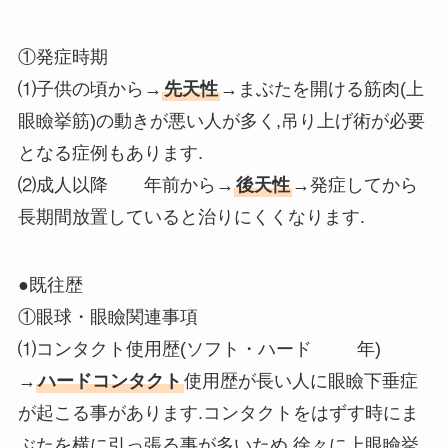
①発症時期
⑴子供の頃から→
先天性
→まぶたを開ける筋肉(上
眼瞼挙筋)の動きが悪い人が多く,吊り上げ術が必要
となる症例もあります.
⑵成人以降
年前から→
後天性
→発症してから
長期間放置していると治りにくくなります.
●既往歴
①眼球・眼瞼関連事項
⑴コンタクト使用歴(ソフト・ハード 年)
→
ハードコンタクト
使用歴が長い人に眼瞼下垂症
が起こる事があります.コンタクトをはずす時にま
ぶたを横に引っ張る事が多いため,徐々に上眼瞼挙