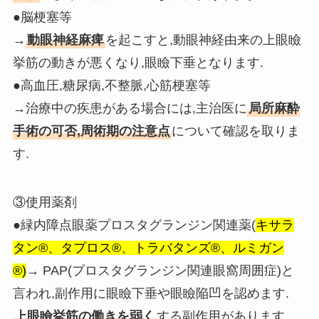
●脳梗塞等
→
動眼神経麻痺
を起こすと,動眼神経由来の上眼瞼
挙筋の動きが悪くなり,眼瞼下垂となります.
●高血圧,糖尿病,不整脈,心筋梗塞等
→治療中の疾患がある場合には,主治医に
局所麻酔
手術の可否,周術期の注意点
について確認を取りま
す.
③使用薬剤
●緑内障点眼薬プロスタグランジン関連薬(
キサラ
タン®、タプロス®、トラバタンズ®、ルミガン
®)
→ PAP(プロスタグランジン関連眼窩周囲症)と
言われ,副作用に眼瞼下垂や眼瞼陥凹を認めます.
上眼瞼挙筋の働きを弱く
する副作用があります.