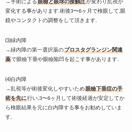
→手術による
眼瞼と眼球の接触圧
が変わり乱視が
変化する事があります.術後3〜6ヶ月で検眼して,眼
鏡やコンタクトの調整をして頂きます.
⑶緑内障
→緑内障の第一選択薬の
プロスタグランジン関連
薬
で眼瞼下垂や眼瞼陥凹を起こす事があります.
⑷白内障
→乱視等が術後変化しやすいため
眼瞼下垂症の手
術を先に
行い,3〜6ヶ月して術後経過が安定してか
ら検眼結果を元に白内障する事をお勧めしていま
す.