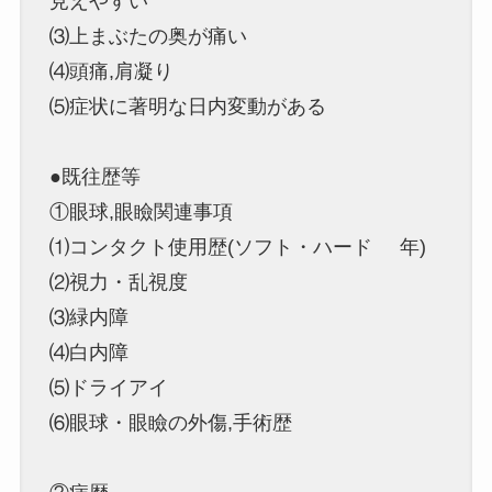
見えやすい
⑶上まぶたの奥が痛い
⑷頭痛,肩凝り
⑸症状に著明な日内変動がある
●既往歴等
①眼球,眼瞼関連事項
⑴コンタクト使用歴(ソフト・ハード 年)
⑵視力・乱視度
⑶緑内障
⑷白内障
⑸ドライアイ
⑹眼球・眼瞼の外傷,手術歴