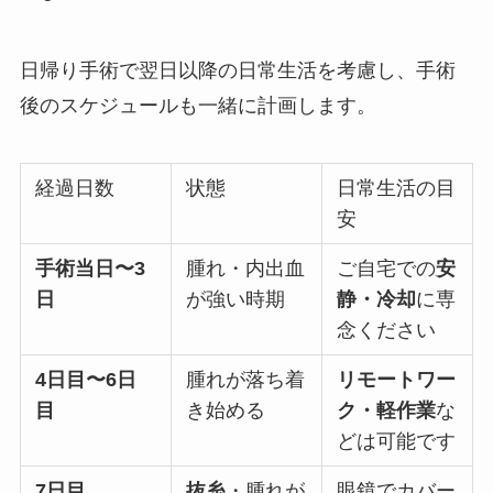
日帰り手術で翌日以降の日常生活を考慮し、手術
後のスケジュールも一緒に計画します。
経過日数
状態
日常生活の目
安
手術当日〜
3
腫れ・内出血
ご自宅での
安
日
が強い時期
静・冷却
に専
念ください
4
日目〜
6
日
腫れが落ち着
リモートワー
目
き始める
ク・軽作業
な
どは可能です
7
日目
抜糸
・腫れが
眼鏡でカバー