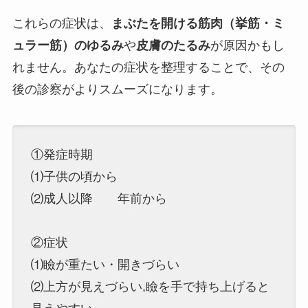
これらの症状は、
まぶたを開ける筋肉（挙筋・ミ
ュラー筋）のゆるみ
や
皮膚のたるみ
が原因かもし
れません。あなたの症状を整理することで、その
後の診察がよりスムーズになります。
①発症時期
⑴子供の頃から
⑵成人以降 年前から
②症状
⑴瞼が重たい・開きづらい
⑵上方が見えづらい,瞼を手で持ち上げると