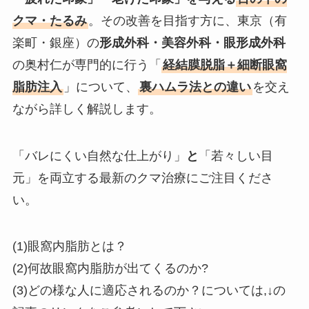
クマ・たるみ
。その改善を目指す方に、東京（有
楽町・銀座）の
形成外科・美容外科・眼形成外科
の奥村仁が専門的に行う「
経結膜脱脂＋細断眼窩
脂肪注入
」について、
裏ハムラ法との違い
を交え
ながら詳しく解説します。
「バレにくい自然な仕上がり」
と
「若々しい目
元」を両立する最新のクマ治療にご注目くださ
い。
(1)眼窩内脂肪とは？
(2)何故眼窩内脂肪が出てくるのか?
(3)どの様な人に適応されるのか？については,↓の