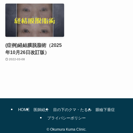
(症例)経結膜脱脂術（2025
年10月26日改訂版）
2022-03-08
HOME
医師紹介
目の下のクマ・たるみ
眼瞼下垂症
プライバシーポリシー
©
Okumura Kuma Clinic.