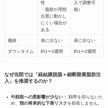
性
入で調整可
・脂肪が理想
能）
位置に動かし
にくい場合が
ある
傷跡
表に出ない
表に出ない
ダウンタイム
約1〜2週間
約1〜2週間
なぜ当院では「経結膜脱脂＋細断眼窩脂肪注
入」を推奨するのか？
中顔面への悪影響が少ない：
靱帯を切らないた
め、
頬の将来的な下垂リスク
を助長しません。