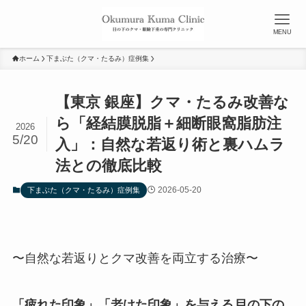
MENU
ホーム
下まぶた（クマ・たるみ）症例集
【東京 銀座】クマ・たるみ改善な
ら「経結膜脱脂＋細断眼窩脂肪注
2026
5/20
入」：自然な若返り術と裏ハムラ
法との徹底比較
2026-05-20
下まぶた（クマ・たるみ）症例集
〜自然な若返りとクマ改善を両立する治療〜
「疲れた印象」「老けた印象」を与える
目の下の