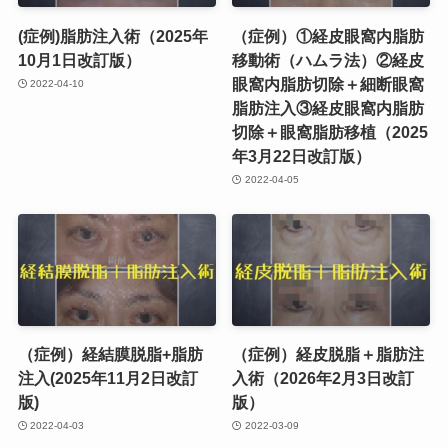
(症例)脂肪注入術（2025年
（症例）①経皮眼窩内脂肪
10月1日改訂版）
移動術（ハムラ法）②経皮
眼窩内脂肪切除＋細断眼窩
2022-04-10
脂肪注入③経皮眼窩内脂肪
切除＋眼窩脂肪移植（2025
年3月22日改訂版）
2022-04-05
（症例）経結膜脱脂+脂肪
（症例）経皮脱脂＋脂肪注
注入(2025年11月2日改訂
入術（2026年2月3日改訂
版)
版）
2022-04-03
2022-03-09