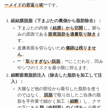
ーメイドの若返り術
**です。
経結膜脱脂（下まぶたの裏側から脂肪除去）：
下まぶたの内側
（
結膜）から切開
し
、
膨ら
みの原因である
眼窩脂肪を適量取り除き
ま
す。
皮膚表面を切らないため
傷跡は残りませ
ん
。
**「
取りすぎない脱脂
」**にこだわり、凹み
やシワのリスクを最小限に抑えます。
細断眼窩脂肪注入（除去した脂肪を加工して注
入）：
大腿など他の部位から吸引した脂肪を使う
のではなく、
脱脂
で取り出したご自身の脂
肪を手作業で細かく加工（
細断
）し、クマ
の下にある
頬（中顔面）のくぼみ
へ少量ず