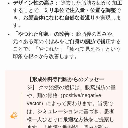
デザイン性の高さ：
除去した脂肪を細かく加工
することで、
ミリ単位で注入量・位置を調整
で
き、
お顔全体になじむ自然な若返り
を実現しま
す。
「やつれた印象」の改善：
脱脂後の凹みや、
元々ある頬のくぼみを
ご自身の脂肪で補正
する
ことで、「やつれた」「疲れて見える」という
印象を根本から改善します。
【形成外科専門医からのメッセー
ジ】
クマ治療の選択は、眼窩脂肪の量
や、頬の骨格（positive/negative
vector）によって変わります。当院で
は、
シミュレーション
に基づき、患者
様一人ひとりに
最適な方法
をご提案し
ます。「他院で脱脂後、凹みが残っ