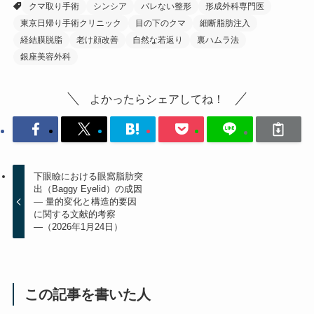
クマ取り手術
シンシア
バレない整形
形成外科専門医
東京日帰り手術クリニック
目の下のクマ
細断脂肪注入
経結膜脱脂
老け顔改善
自然な若返り
裏ハムラ法
銀座美容外科
よかったらシェアしてね！
下眼瞼における眼窩脂肪突
出（Baggy Eyelid）の成因
― 量的変化と構造的要因
に関する文献的考察
―（2026年1月24日）
この記事を書いた人