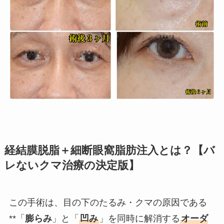
経結膜脱脂＋細断眼窩脂肪注入とは？【バ
レないクマ治療の決定版】
この手術は、目の下のたるみ・クマの原因である
**「
膨らみ
」と「
凹み
」を同時に解消する
オーダ